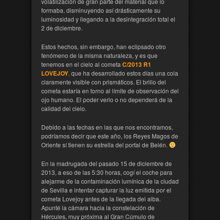
volatilización de gran parte del material que lo
formaba, disminuyendo así drásticamente su
luminosidad y llegando a la desintegración total el
2 de diciembre.
Estos hechos, sin embargo, han eclipsado otro
fenómeno de la misma naturaleza, y es que
tenemos en el cielo al cometa
C/2013 R1
LOVEJOY
,
que ha desarrollado estos días una cola
claramente visible con prismáticos. El brillo del
cometa estaría en torno al límite de observación del
ojo humano. El poder verlo o no dependerá de la
calidad del cielo.
Debido a las fechas en las que nos encontramos,
podríamos decir que este año, los Reyes Magos de
Oriente sí tienen su estrella del portal de Belén.
En la madrugada del pasado 15 de diciembre de
2013, a eso de las 5:30 horas, cogí el coche para
alejarme de la contaminación lumínica de la ciudad
de Sevilla e intentar capturar la luz emitida por el
cometa Lovejoy antes de la llegada del alba.
Apunté la cámara hacia la constelación de
Hércules, muy próxima al Gran Cúmulo de