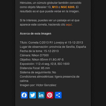
Hércules, un cúmulo globular también conocido
como objeto Messier 13,
M13
o
NGC 6205
. El
resultado es el que puede verse en la imagen.
Si te interesa, puedes ver un paisaje en el que
aparece este cometa, haciendo clic
aquí
.
Acerca de esta imagen
Título: Cometa C/2013 R1 Lovejoy el 15-12-2013
Lugar de observación: provincia de Sevilla, España
Fecha de la toma: 15-12-2013
Cámara: Nikon D7000
Objetivo: Nikon 85mm f/1.8G AF-S
Exposición: 112×4 seg, f/2.8, ISO 1600
Distancia Focal: 85 mm
Sistema de seguimiento: No
Condiciones atmosféricas: ligera presencia de
calima
Imagen por: Víctor González
Facebook
Twitter
LinkedIn
Pinterest
Compartir