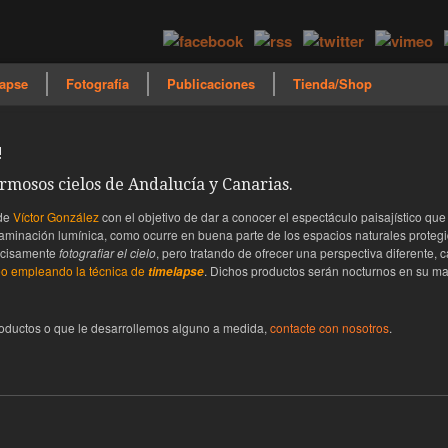
apse
Fotografía
Publicaciones
Tienda/Shop
!
ermosos cielos de Andalucía y Canarias.
 de
Víctor González
con el objetivo de dar a conocer el espectáculo paisajístico qu
aminación lumínica, como ocurre en buena parte de los espacios naturales protegi
recisamente
fotografiar el cielo
, pero tratando de ofrecer una perspectiva diferente, c
ídeo empleando la técnica de
. Dichos productos serán nocturnos en su ma
timelapse
roductos o que le desarrollemos alguno a medida,
contacte con nosotros
.