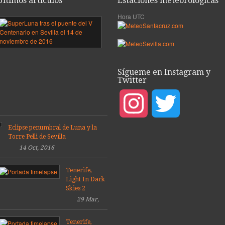
Últimos artículos
Estaciones meteorológicas
Hora UTC
mera
SuperLuna
sobre
ea
el
puente
del
porada
V
Sígueme en Instagram y
9
Centenario,
Twitter
Sevilla
08
2016
Mar,
Instagram
Twitter
14
2019
Dic,
2016
Eclipse penumbral de Luna y la
Torre Pelli de Sevilla
14 Oct, 2016
Tenerife,
Light In Dark
Skies 2
29 Mar,
2014
Tenerife,