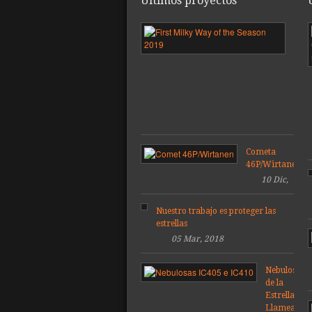
Últimos proyectos
Pri
Vía
Láct
de
la
tem
201
Cometa
46P/Wirtanen
10 Dic,
2018
Nuestro trabajo es proteger las
estrellas
05 Mar, 2018
Nebulosas
de la
Estrella
Llameante