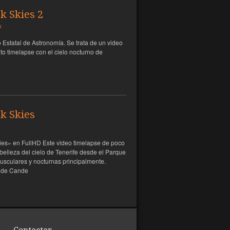
rk Skies 2
s
statal de Astronomía. Se trata de un video
o timelapse con el cielo nocturno de
rk Skies
kies» en FullHD Este video timelapse de poco
 belleza del cielo de Tenerife desde el Parque
usculares y nocturnas principalmente.
a de Cande