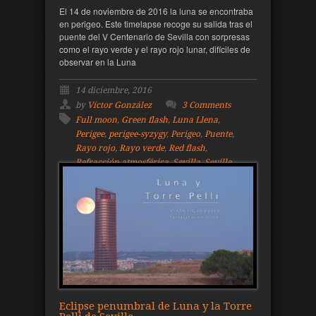
El 14 de noviembre de 2016 la luna se encontraba
en perigeo. Este timelapse recoge su salida tras el
puente del V Centenario de Sevilla con sorpresas
como el rayo verde y el rayo rojo lunar, difíciles de
observar en la Luna
14 diciembre, 2016
by
Víctor González
3 Comments
Full moon
,
Green flash
,
Luna Llena
,
Perigee
,
perigee-syzygy
,
Perigeo
,
Puente
,
Rayo rojo
,
Rayo verde
,
Red flash
,
Refracción atmosférica
,
Sevilla
,
Seville
,
Superluna
,
Supermoon
,
V Centenario
Eclipse penumbral de Luna y la Torre