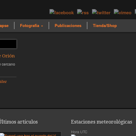
apse
Fotografía
»
Publicaciones
Tienda/Shop
e Orión
 y cercano
ález
Últimos artículos
Estaciones meteorológicas
Hora UTC
mera
SuperLuna