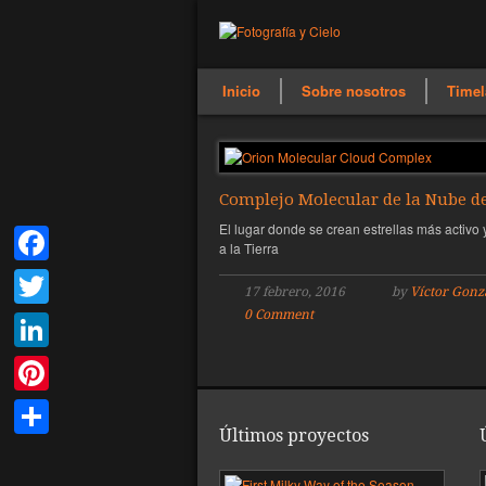
Inicio
Sobre nosotros
Timel
Complejo Molecular de la Nube d
El lugar donde se crean estrellas más activo
a la Tierra
Facebook
17 febrero, 2016
by
Víctor Gonz
0 Comment
Twitter
LinkedIn
Pinterest
Últimos proyectos
Compartir
Pri