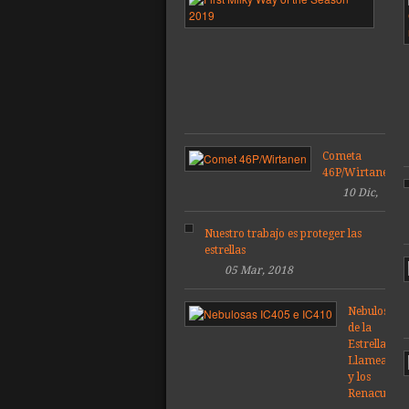
Vía
Láct
de
la
tem
201
Cometa
46P/Wirtanen
10 Dic,
2018
Nuestro trabajo es proteger las
estrellas
05 Mar, 2018
Nebulosas
de la
Estrella
Llameante
y los
Renacuajos