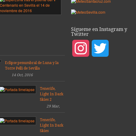
sobre
ea
el
puente
del
porada
V
Sígueme en Instagram y
9
Centenario,
Twitter
Sevilla
08
2016
Mar,
Instagram
Twitter
14
2019
Dic,
2016
Eclipse penumbral de Luna y la
Torre Pelli de Sevilla
14 Oct, 2016
Tenerife,
Light In Dark
Skies 2
29 Mar,
2014
Tenerife,
Light In Dark
Skies