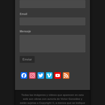
Email
Mensaje
Enviar
Facebook
Instagram
Twitter
Vimeo
YouTube
Feed
Todas las imágenes y videos que aparecen en esta
web son obras con autoría de Víctor González y
están sujetas a Copyright ©, a menos que se indique