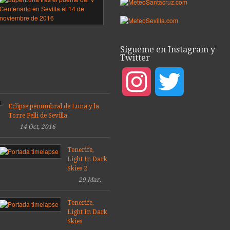
sobre
ea
el
puente
del
porada
V
Sígueme en Instagram y
9
Centenario,
Twitter
Sevilla
08
2016
Mar,
Instagram
Twitter
14
2019
Dic,
2016
Eclipse penumbral de Luna y la
Torre Pelli de Sevilla
14 Oct, 2016
Tenerife,
Light In Dark
Skies 2
29 Mar,
2014
Tenerife,
Light In Dark
Skies