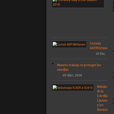
Vía
Láct
de
la
tem
201
Cometa
46P/Wirtanen
10 Dic,
2018
Nuestro trabajo es proteger las
estrellas
05 Mar, 2018
Nebulosas
de la
Estrella
Llameante
y los
Renacuajos