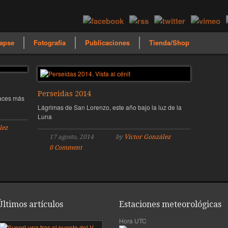
apse
Fotografía
Publicaciones
Tienda/Shop
Perseidas 2014
gaces más
Lágrimas de San Lorenzo, este año bajo la luz de la
Luna
lez
17 agosto, 2014
by
Víctor González
0 Comment
Últimos artículos
Estaciones meteorológicas
Hora UTC
mera
SuperLuna