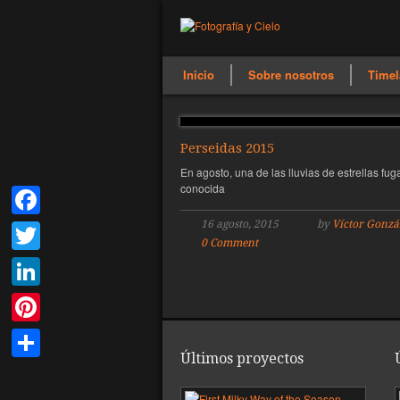
Inicio
Sobre nosotros
Timel
Perseidas 2015
En agosto, una de las lluvias de estrellas fu
conocida
16 agosto, 2015
by
Víctor Gonzá
Facebook
0 Comment
Twitter
LinkedIn
Pinterest
Últimos proyectos
Compartir
Pri