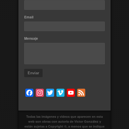
Email
Mensaje
Enviar
Facebook
Instagram
Twitter
Vimeo
YouTube
Feed
Todas las imágenes y videos que aparecen en esta
web son obras con autoría de Víctor González y
están sujetas a Copyright ©, a menos que se indique