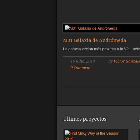
M31 Galaxia de Andrómeda
La galaxia vecina más próxima a la Vía Láct
16 julio, 2014
by
Víctor Gonzále
0 Comment
Últimos proyectos
Pri
Vía