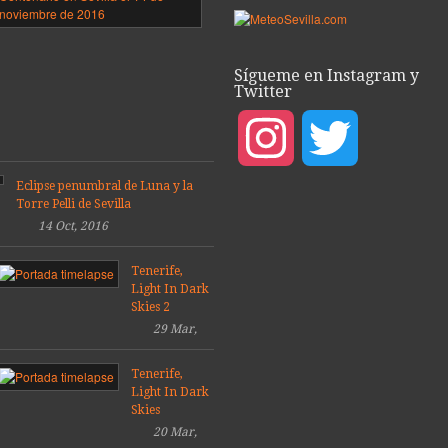
ea
el
puente
del
porada
V
Sígueme en Instagram y
9
Centenario,
Twitter
Sevilla
08
2016
Mar,
Instagram
Twitter
14
2019
Dic,
2016
Eclipse penumbral de Luna y la
Torre Pelli de Sevilla
14 Oct, 2016
Tenerife,
Light In Dark
Skies 2
29 Mar,
2014
Tenerife,
Light In Dark
Skies
20 Mar,