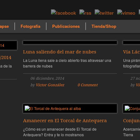
apse
Fotografía
Publicaciones
Tienda/Shop
Luna saliendo del mar de nubes
Vía Lác
/2014
La Luna llena sale a cielo abierto tras atravesar una
Una pirámi
s de la
barrera de nubes
fotografiar
06 diciembre, 2014
27 n
by
Víctor González
0 Comment
by
Ví
Amanecer en El Torcal de Antequera
Conjun
¿Cómo es un amanecer desde El Torcal de
Acercamie
Antequera? Entra y te lo mostramos
Tierra