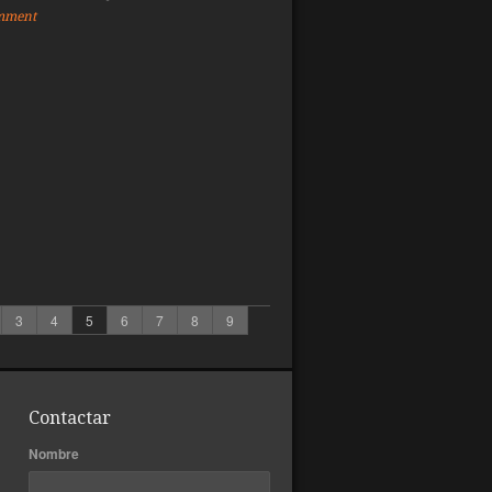
mment
3
4
5
6
7
8
9
Contactar
Nombre