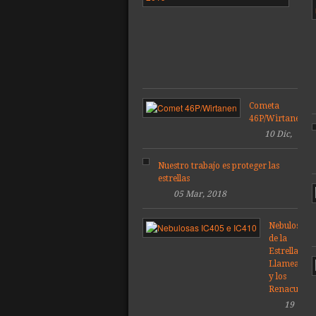
Láct
de
la
tem
201
Cometa
46P/Wirtanen
10 Dic,
2018
Nuestro trabajo es proteger las
estrellas
05 Mar, 2018
Nebulosas
de la
Estrella
Llameante
y los
Renacuajos
19