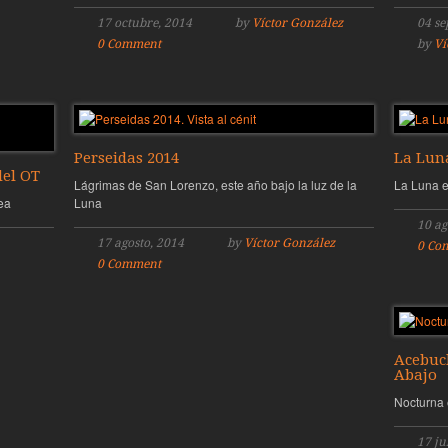
17 octubre, 2014
by
Víctor González
04 se
0 Comment
by
Ví
Perseidas 2014
La Luna
del OT
Lágrimas de San Lorenzo, este año bajo la luz de la
La Luna e
ea
Luna
10 ag
17 agosto, 2014
by
Víctor González
0 Co
0 Comment
Acebuc
Abajo
Nocturna 
17 ju