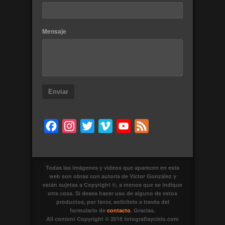
Mensaje
Enviar
Facebook
Instagram
Twitter
Vimeo
YouTube
Feed
Todas las imágenes y videos que aparecen en esta
web son obras con autoría de Víctor González y
están sujetas a Copyright ©, a menos que se indique
otra cosa. Si desea hacer uso de alguno de estos
productos, por favor, solicítelo a través del
formulario de
contacto
. Gracias.
All content Copyright © 2018 fotografiaycielo.com