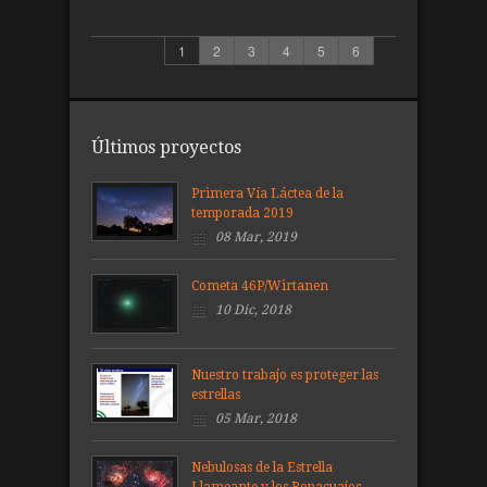
1
2
3
4
5
6
Últimos proyectos
Primera Vía Láctea de la
temporada 2019
08 Mar, 2019
Cometa 46P/Wirtanen
10 Dic, 2018
Nuestro trabajo es proteger las
estrellas
05 Mar, 2018
Nebulosas de la Estrella
Llameante y los Renacuajos