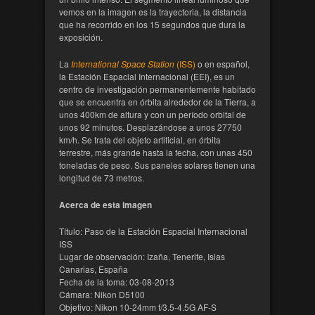
vemos en la imagen es la trayectoria, la distancia
que ha recorrido en los 15 segundos que dura la
exposición.
La
International Space Station
(ISS)
o en español,
la Estación Espacial Internacional (EEI), es un
centro de investigación permanentemente habitado
que se encuentra en órbita alrededor de la Tierra, a
unos 400km de altura y con un período orbital de
unos 92 minutos. Desplazándose a unos 27750
km/h. Se trata del objeto artificial, en órbita
terrestre, más grande hasta la fecha, con unas 450
toneladas de peso. Sus paneles solares tienen una
longitud de 73 metros.
Acerca de esta imagen
Título: Paso de la Estación Espacial Internacional
ISS
Lugar de observación: Izaña, Tenerife, Islas
Canarias, España
Fecha de la toma: 03-08-2013
Cámara: Nikon D5100
Objetivo: Nikon 10-24mm f/3.5-4.5G AF-S