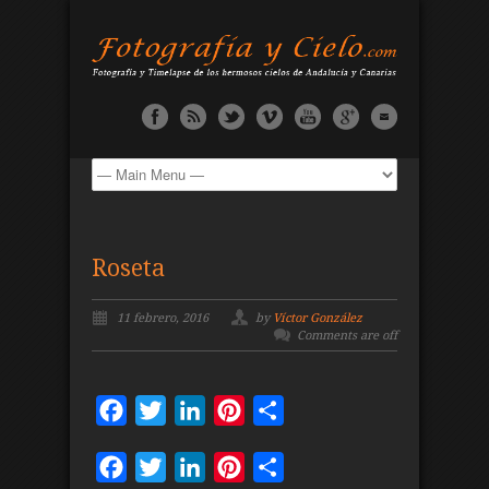
Roseta
11 febrero, 2016
by
Víctor González
Comments are off
Facebook
Twitter
LinkedIn
Pinterest
Compartir
Facebook
Twitter
LinkedIn
Pinterest
Compartir