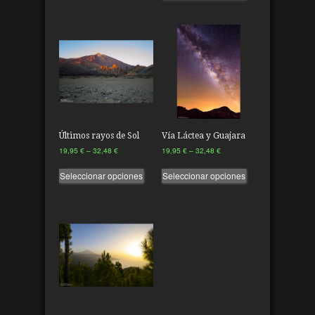
Últimos rayos de Sol
Vía Láctea y Guajara
19,95
€
–
32,48
€
19,95
€
–
32,48
€
Seleccionar opciones
Seleccionar opciones