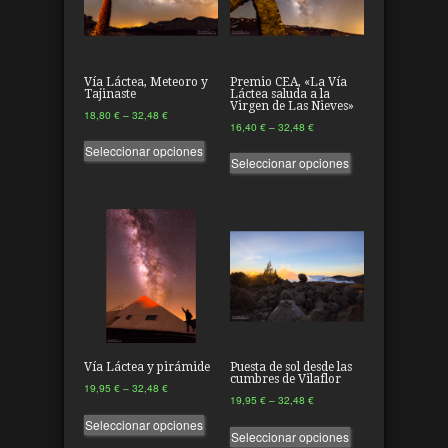
Vía Láctea, Meteoro y
Premio CEA, «La Vía
Tajinaste
Láctea saluda a la
Virgen de Las Nieves»
18,80
€
–
32,48
€
16,40
€
–
32,48
€
Seleccionar opciones
Seleccionar opciones
Vía Láctea y pirámide
Puesta de sol desde las
cumbres de Vilaflor
19,95
€
–
32,48
€
19,95
€
–
32,48
€
Seleccionar opciones
Seleccionar opciones