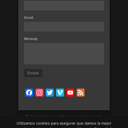
Email
Mensaje
Enviar
Facebook
Instagram
Twitter
Vimeo
YouTube
Feed
Todas las imágenes y videos que aparecen en esta
web son obras con autoría de Víctor González y
Utilizamos cookies para asegurar que damos la mejor
están sujetas a Copyright ©, a menos que se indique