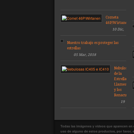
Cometa
46P/Wirtanen
10 Dic,
2018
Nuestro trabajo es proteger las
estrellas
05 Mar, 2018
Nebulosas
de la
Estrella
Llameante
y los
Renacuajos
19
Feb,
2018
Todas las imágenes y videos que aparecen en e
uso de alguno de estos productos, por favor, so