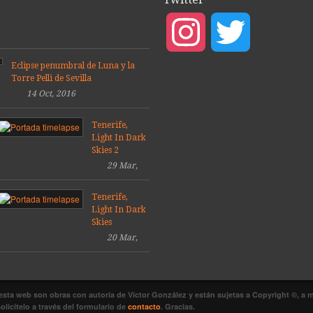
Sevilla
08
2016
Mar,
Instagram
Twitter
14
2019
Dic,
2016
Eclipse penumbral de Luna y la
Torre Pelli de Sevilla
14 Oct, 2016
Tenerife,
Light In Dark
Skies 2
29 Mar,
2014
Tenerife,
Light In Dark
Skies
20 Mar,
2014
sta web son obras con autoría de Víctor González y están sujetas a Copyright ©, a m
licítelo a través del formulario de
contacto
. Gracias.