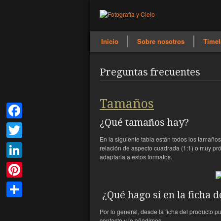
Inicio
Sobre nosotros
Timel
Preguntas frecuentes
Tamaños
¿Qué tamaños hay?
Facebook
En la siguiente tabla están todos los tamaño
Twitter
relación de aspecto cuadrada (1:1) o muy próx
adaptarla a estos formatos.
LinkedIn
Pinterest
¿Qué hago si en la ficha 
Compartir
Por lo general, desde la ficha del producto p
contacto y lo añadimos.