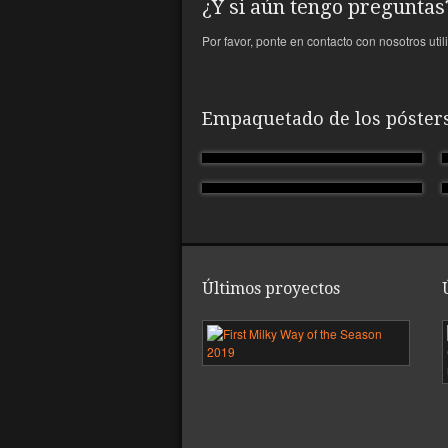
¿Y si aún tengo preguntas
Por favor, ponte en contacto con nosotros uti
Empaquetado de los póster
Últimos proyectos
Pri
Vía
Láct
de
la
tem
201