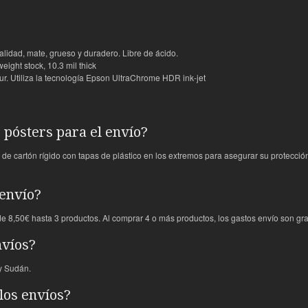
alidad, mate, grueso y duradero. Libre de ácido.
ght stock, 10.3 mil thick
r. Utiliza la tecnología Epson UltraChrome HDR ink-jet
pósters para el envío?
de cartón rígido con tapas de plástico en los extremos para asegurar su protecció
 envío?
e 8,50€ hasta 3 productos. Al comprar 4 o más productos, los gastos envío son grat
nvíos?
 y Sudán.
los envíos?