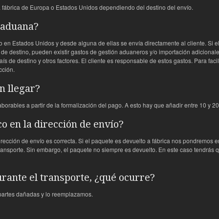
 fábrica de Europa o Estados Unidos dependiendo del destino del envío.
 aduana?
 en Estados Unidos y desde alguna de ellas se envía directamente al cliente. Si e
 de destino, pueden existir gastos de gestión aduaneros y/o importación adicionales
aís de destino y otros factores. El cliente es responsable de estos gastos. Para faci
cción.
n llegar?
aborables a partir de la formalización del pago. A esto hay que añadir entre 10 y 2
o en la dirección de envío?
rección de envío es correcta. Si el paquete es devuelto a fábrica nos pondremos e
ansporte. Sin embargo, el paquete no siempre es devuelto. En este caso tendrás qu
urante el transporte, ¿qué ocurre?
 partes dañadas y lo reemplazamos.