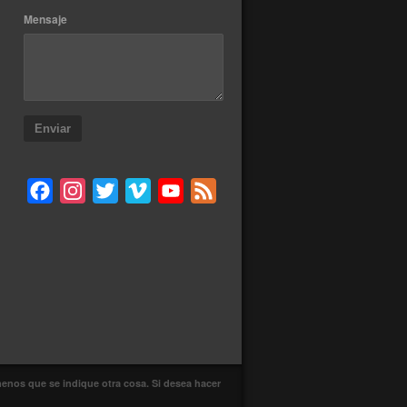
Mensaje
Enviar
Facebook
Instagram
Twitter
Vimeo
YouTube
Feed
enos que se indique otra cosa. Si desea hacer