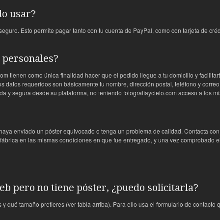
do usar?
eguro. Esto permite pagar tanto con tu cuenta de PayPal, como con tarjeta de créd
s personales?
m tienen como única finalidad hacer que el pedido llegue a tu domicilio y facilita
 datos requeridos son básicamente tu nombre, dirección postal, teléfono y correo 
da y segura desde su plataforma, no teniendo fotografiaycielo.com acceso a los 
aya enviado un póster equivocado o tenga un problema de calidad. Contacta con n
a fábrica en las mismas condiciones en que fue entregado, y una vez comprobado el 
b pero no tiene póster, ¿puedo solicitarla?
 y qué tamaño prefieres (ver tabla arriba). Para ello usa el formulario de contacto