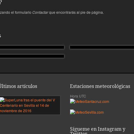
?
lizando el formulario
Contactar
que encontrarás al pie de página.
s
Últimos artículos
Estaciones meteorológicas
Hora UTC
mera
SuperLuna
sobre
ea
el
puente
del
porada
V
Sígueme en Instagram y
9
Centenario,
Twitter