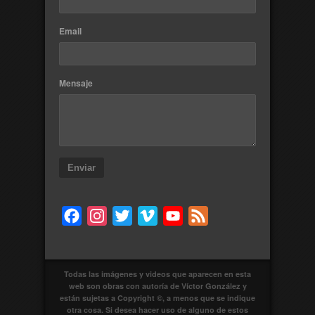
Email
Mensaje
Enviar
Facebook
Instagram
Twitter
Vimeo
YouTube
Feed
Todas las imágenes y videos que aparecen en esta
web son obras con autoría de Víctor González y
están sujetas a Copyright ©, a menos que se indique
otra cosa. Si desea hacer uso de alguno de estos