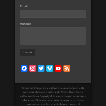
Email
Mensaje
Enviar
Facebook
Instagram
Twitter
Vimeo
YouTube
Feed
Todas las imágenes y videos que aparecen en esta
web son obras con autoría de Víctor González y
están sujetas a Copyright ©, a menos que se indique
otra cosa. Si desea hacer uso de alguno de estos
productos, por favor, solicítelo a través del