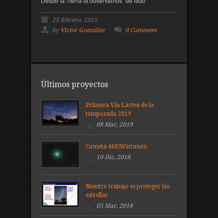
Desde la Tierra la observamos "de lado"
25 febrero, 2015
by
Víctor González
0 Comment
Últimos proyectos
Primera Vía Láctea de la
temporada 2019
08 Mar, 2019
Cometa 46P/Wirtanen
10 Dic, 2018
Nuestro trabajo es proteger las
estrellas
05 Mar, 2018