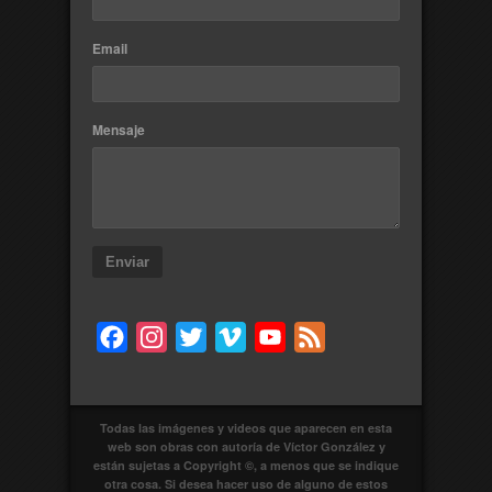
Email
Mensaje
Enviar
Facebook
Instagram
Twitter
Vimeo
YouTube
Feed
Todas las imágenes y videos que aparecen en esta
web son obras con autoría de Víctor González y
están sujetas a Copyright ©, a menos que se indique
otra cosa. Si desea hacer uso de alguno de estos