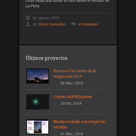
Unas vistas que quitan el hipo desde el Mirador de
La Peña
01 agosto, 2016
by
Víctor González
0 Comment
Últimos proyectos
Primera Vía Láctea de la
temporada 2019
08 Mar, 2019
Cometa 46P/Wirtanen
10 Dic, 2018
Nuestro trabajo es proteger las
estrellas
05 Mar, 2018