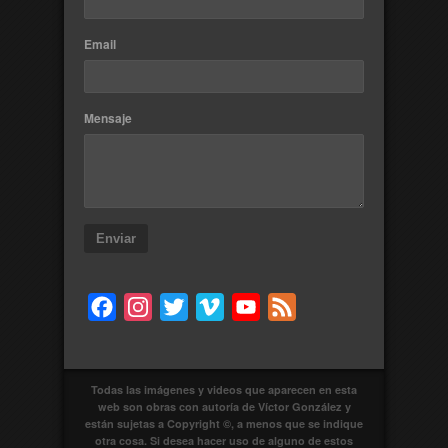
Email
Mensaje
Enviar
Facebook
Instagram
Twitter
Vimeo
YouTube
Feed
Todas las imágenes y videos que aparecen en esta
web son obras con autoría de Víctor González y
están sujetas a Copyright ©, a menos que se indique
otra cosa. Si desea hacer uso de alguno de estos