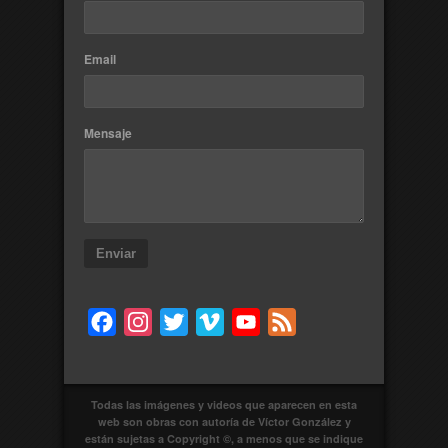
Email
Mensaje
Enviar
Facebook
Instagram
Twitter
Vimeo
YouTube
Feed
Todas las imágenes y videos que aparecen en esta
web son obras con autoría de Víctor González y
están sujetas a Copyright ©, a menos que se indique