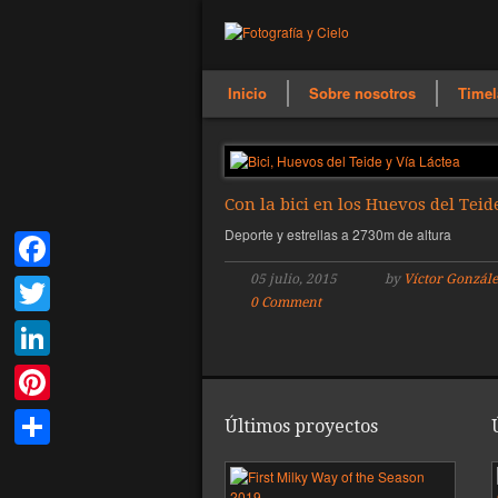
Inicio
Sobre nosotros
Timel
Con la bici en los Huevos del Teid
Deporte y estrellas a 2730m de altura
05 julio, 2015
by
Víctor Gonzále
Facebook
0 Comment
Twitter
LinkedIn
Pinterest
Últimos proyectos
Compartir
Pri
Vía