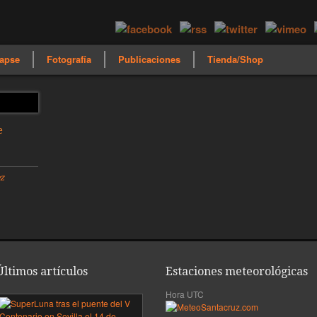
apse
Fotografía
Publicaciones
Tienda/Shop
e
z
Últimos artículos
Estaciones meteorológicas
Hora UTC
mera
SuperLuna
sobre