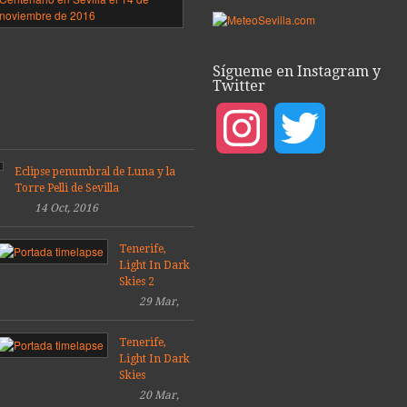
ea
el
puente
del
porada
V
Sígueme en Instagram y
9
Centenario,
Twitter
Sevilla
08
2016
Mar,
Instagram
Twitter
14
2019
Dic,
2016
Eclipse penumbral de Luna y la
Torre Pelli de Sevilla
14 Oct, 2016
Tenerife,
Light In Dark
Skies 2
29 Mar,
2014
Tenerife,
Light In Dark
Skies
20 Mar,