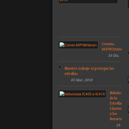
Láct
de
la
tem
201
Cometa
46P/Wirtanen
10 Dic,
2018
Nuestro trabajo es proteger las
estrellas
05 Mar, 2018
Nebulosas
de la
Estrella
Llameante
y los
Renacuajos
19