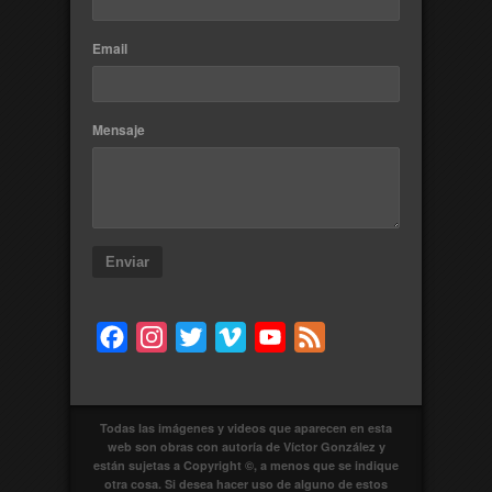
Email
Mensaje
Enviar
Facebook
Instagram
Twitter
Vimeo
YouTube
Feed
Todas las imágenes y videos que aparecen en esta
web son obras con autoría de Víctor González y
están sujetas a Copyright ©, a menos que se indique
otra cosa. Si desea hacer uso de alguno de estos