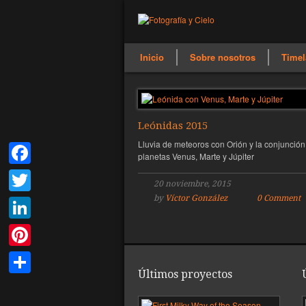
Inicio
Sobre nosotros
Timel
Leónidas 2015
Lluvia de meteoros con Orión y la conjunción
planetas Venus, Marte y Júpiter
Facebook
20 noviembre, 2015
by
Víctor González
0 Comment
Twitter
LinkedIn
Pinterest
Últimos proyectos
Compartir
Pri