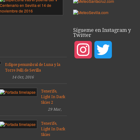
sobre
ea
el
puente
del
porada
V
Sígueme en Instagram y
9
Centenario,
Twitter
Sevilla
08
2016
Mar,
Instagram
Twitter
14
2019
Dic,
2016
Eclipse penumbral de Luna y la
Torre Pelli de Sevilla
14 Oct, 2016
Tenerife,
Light In Dark
Skies 2
29 Mar,
2014
Tenerife,
Light In Dark
Skies