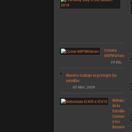
Vía
Láct
de
la
tem
201
Cometa
46P/Wirtanen
10 Dic,
2018
Nuestro trabajo es proteger las
estrellas
05 Mar, 2018
Nebulosas
de la
Estrella
Llameante
y los
Renacuajos