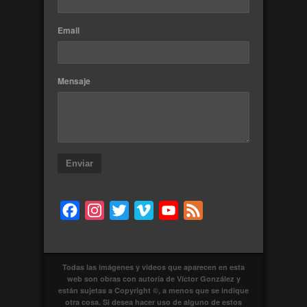
Email
Mensaje
Enviar
Facebook
Instagram
Twitter
Vimeo
YouTube
Feed
Todas las imágenes y videos que aparecen en esta
web son obras con autoría de Víctor González y
están sujetas a Copyright ©, a menos que se indique
otra cosa. Si desea hacer uso de alguno de estos