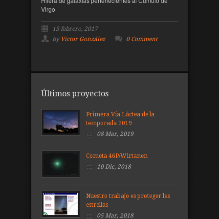
Hilera de galaxias pertenecientes al Cúmulo de
Virgo
15 febrero, 2017
by
Víctor González
0 Comment
Últimos proyectos
Primera Vía Láctea de la
temporada 2019
08 Mar, 2019
Cometa 46P/Wirtanen
10 Dic, 2018
Nuestro trabajo es proteger las
estrellas
05 Mar, 2018