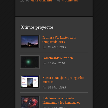
by
Víctor González
0 Comment
Últimos proyectos
Primera Vía Láctea de la
temporada 2019
08 Mar, 2019
Cometa 46P/Wirtanen
10 Dic, 2018
Nuestro trabajo es proteger las
estrellas
05 Mar, 2018
Nebulosas de la Estrella
Llameante y los Renacuajos
19 Feb, 2018