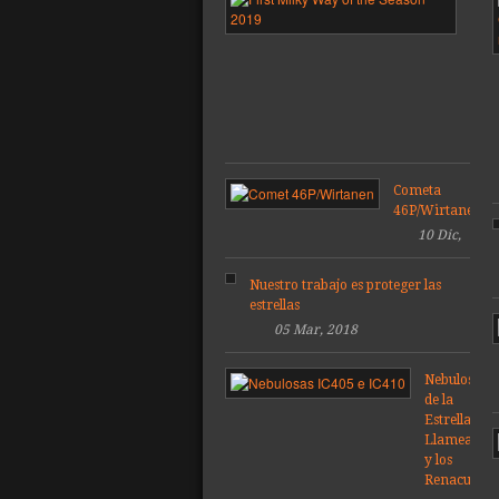
Vía
Láct
de
la
tem
201
Cometa
46P/Wirtanen
10 Dic,
2018
Nuestro trabajo es proteger las
estrellas
05 Mar, 2018
Nebulosas
de la
Estrella
Llameante
y los
Renacuajos