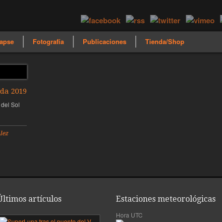
apse
Fotografía
Publicaciones
Tienda/Shop
ada 2019
 del Sol
lez
Últimos artículos
Estaciones meteorológicas
Hora UTC
mera
SuperLuna