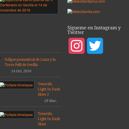
sobre
ea
el
puente
del
porada
V
Sígueme en Instagram y
9
Centenario,
Twitter
Sevilla
08
2016
Mar,
Instagram
Twitter
14
2019
Dic,
2016
Eclipse penumbral de Luna y la
Torre Pelli de Sevilla
14 Oct, 2016
Tenerife,
Light In Dark
Skies 2
29 Mar,
2014
Tenerife,
Light In Dark
Skies