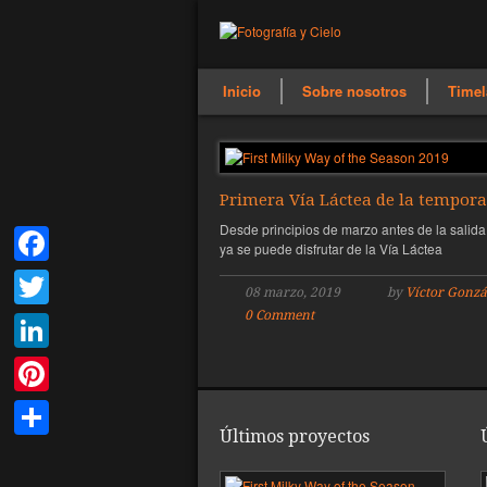
Inicio
Sobre nosotros
Timel
Primera Vía Láctea de la tempor
Desde principios de marzo antes de la salida
ya se puede disfrutar de la Vía Láctea
Facebook
08 marzo, 2019
by
Víctor Gonzá
0 Comment
Twitter
LinkedIn
Pinterest
Últimos proyectos
Compartir
Pri