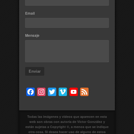
Email
Mensaje
Enviar
Facebook
Instagram
Twitter
Vimeo
YouTube
Feed
Todas las imágenes y videos que aparecen en esta
web son obras con autoría de Víctor González y
están sujetas a Copyright ©, a menos que se indique
otra cosa. Si desea hacer uso de alguno de estos