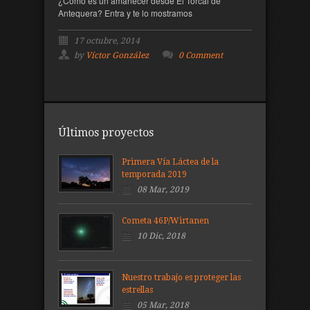
¿Cómo es un amanecer desde El Torcal de
Antequera? Entra y te lo mostramos
17 octubre, 2014
by
Víctor González
0 Comment
Últimos proyectos
Primera Vía Láctea de la
temporada 2019
08 Mar, 2019
Cometa 46P/Wirtanen
10 Dic, 2018
Nuestro trabajo es proteger las
estrellas
05 Mar, 2018