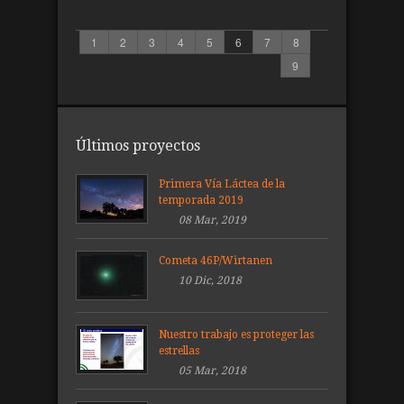
1
2
3
4
5
6
7
8
9
Últimos proyectos
Primera Vía Láctea de la
temporada 2019
08 Mar, 2019
Cometa 46P/Wirtanen
10 Dic, 2018
Nuestro trabajo es proteger las
estrellas
05 Mar, 2018