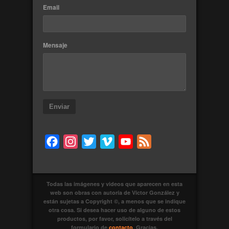
Email
Mensaje
Enviar
Facebook
Instagram
Twitter
Vimeo
YouTube
Feed
Todas las imágenes y videos que aparecen en esta
web son obras con autoría de Víctor González y
están sujetas a Copyright ©, a menos que se indique
otra cosa. Si desea hacer uso de alguno de estos
productos, por favor, solicítelo a través del
formulario de
contacto
. Gracias.