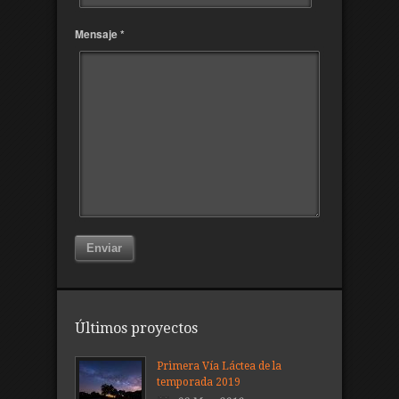
Mensaje *
Enviar
Últimos proyectos
Primera Vía Láctea de la
temporada 2019