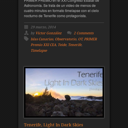
PRIMER PREMIO en el XXI Congreso Estatal de
Astronomía. Se trata de un video de menos de
cuatro minutos en formato timelapse con el cielo
nocturno de Tenerife como protagonista.
29 marzo, 2014
by
Víctor González
2 Comments
Islas Canarias
,
Observatorio
,
OT
,
PRIMER
Premio XXI CEA
,
Teide
,
Tenerife
,
Timelapse
Tenerife, Light In Dark Skies